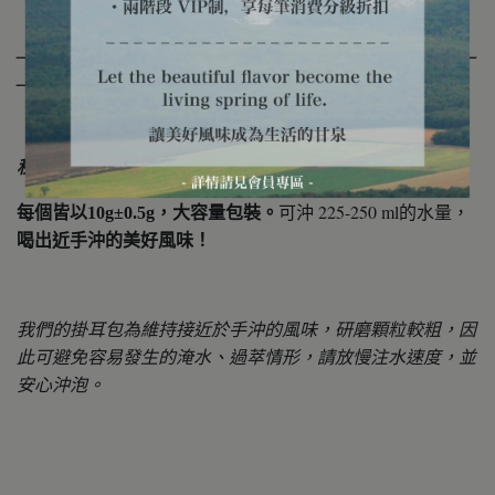
＿＿＿＿＿＿＿＿＿＿＿＿＿＿＿＿＿＿＿＿＿＿＿＿＿＿
＿
秋山掛耳＿美味的外出良伴！
可沖 225-250 ml的水量，
每個皆以10g±0.5g，大容量包裝。
喝出近手沖的美好風味！
我們的掛耳包為維持接近於手沖的風味，研磨顆粒較粗，因
此可避免容易發生的淹水、過萃情形，請放慢注水速度，並
安心沖泡。