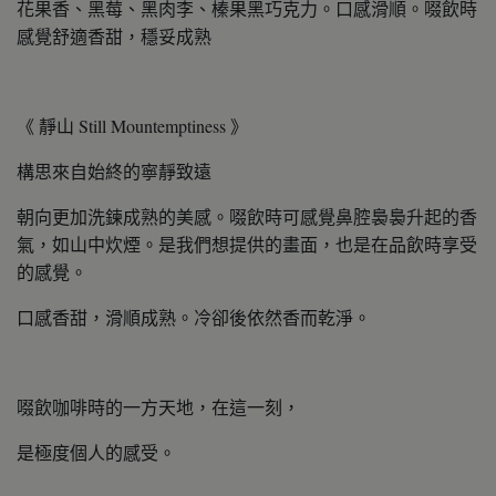
花果香、黑莓、黑肉李、榛果黑巧克力。口感滑順。啜飲時
感覺舒適香甜，穩妥成熟
《 靜山 Still Mountemptiness 》
構思來自始終的寧靜致遠
朝向更加洗鍊成熟的美感。啜飲時可感覺鼻腔裊裊升起的香
氣，如山中炊煙。是我們想提供的畫面，也是在品飲時享受
的感覺。
口感香甜，滑順成熟。冷卻後依然香而乾淨。
啜飲咖啡時的一方天地，在這一刻，
是極度個人的感受。