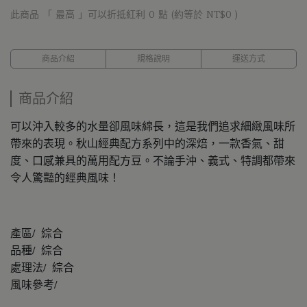
此商品 「 最高 」可以折抵紅利
0
點 (約等於
NT$0
)
商品介紹
規格說明
運送方式
商品介紹
可以沖入較多的水量卻風味綿長，這是我們追求細緻風味所
帶來的表現。秋山經典配方系列中的深焙，一款香氣、甜
度、口感兼具的萬用配方豆。不論手沖、義式、特調都帶來
令人驚豔的經典風味！
產區/ 綜合
品種/ 綜合
處理法/ 綜合
風味參考/