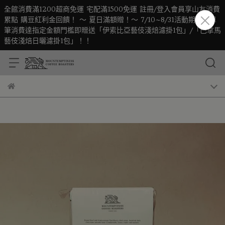
全館消費滿1200超商免運 宅配滿1500免運 註冊/登入會員享山友消費
累點 購豆紅利金回饋！ ～ 夏日滿額贈！～ 7/10~8/31活動期間凡單
筆消費達指定金額門檻即贈送「伊索比亞藝伎淺焙濾掛1包」/「巴拿馬
藝伎淺焙日曬濾掛1包」！！