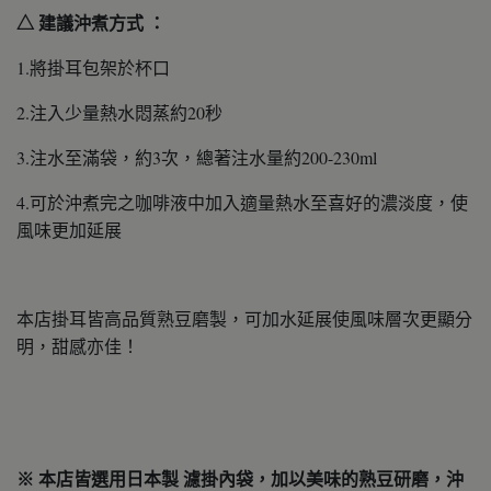
△ 建議沖煮方式 ：
1.將掛耳包架於杯口
2.注入少量熱水悶蒸約20秒
3.注水至滿袋，約3次，總著注水量約200-230ml
4.可於沖煮完之咖啡液中加入適量熱水至喜好的濃淡度，使
風味更加延展
本店掛耳皆高品質熟豆磨製，可加水延展使風味層次更顯分
明，甜感亦佳！
※ 本店皆選用日本製 濾掛內袋，加以美味的熟豆研磨，沖