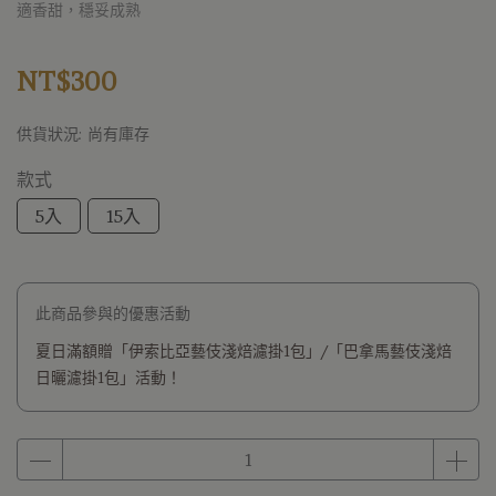
適香甜，穩妥成熟
NT$300
供貨狀況:
尚有庫存
款式
5入
15入
此商品參與的優惠活動
夏日滿額贈「伊索比亞藝伎淺焙濾掛1包」/「巴拿馬藝伎淺焙
日曬濾掛1包」活動！