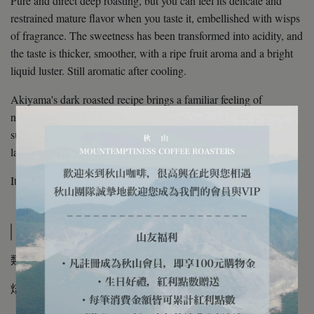
Pure and direct deep roasting, but you can feel its delicate and
restrained mature flavor when you taste it, embellished with wisps
of fragrance. The sweetness has been transformed into acidity, and
the taste is thicker, smoother, with a ripe fruit aroma and a bright
liquid luster. Still aromatic after cooling.
Akiyama's dark roasted recipe brings a familiar feeling of
nostalgia. It is suitable for both light and dark, iced and hot,
suitable for pouring by hand, siphoning or becoming a coffee au
lait.
It is a work of contemplation and restraint.
規格說明
類型/ 濾掛式咖啡
焙度/ 深焙