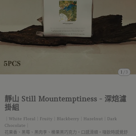
1
/
3
靜山 Still Mountemptiness - 深焙濾
掛組
｜White Floral｜Fruity｜Blackberry｜Hazelnut｜Dark
Chocolate｜
花果香、黑莓、黑肉李、榛果黑巧克力。口感滑順。啜飲時感覺舒