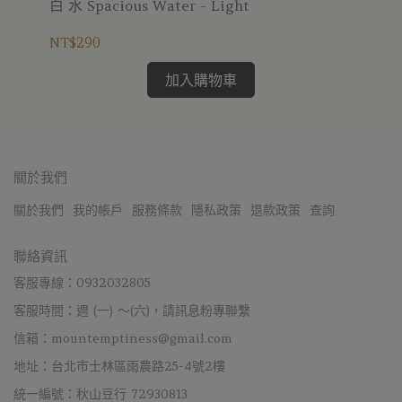
白 水 Spacious Water - Light
尋隱
NT$290
NT
加入購物車
關於我們
關於我們
我的帳戶
服務條款
隱私政策
退款政策
查詢
聯絡資訊
客服專線：0932032805
客服時間：週 (一) ～(六)，請訊息粉專聯繫
信箱：mountemptiness@gmail.com
地址：台北市士林區雨農路25-4號2樓
統一編號：秋山豆行 72930813