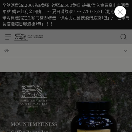
全館消費滿1200超商免運 宅配滿1500免運 註冊/登入會員享山友消費
累點 購豆紅利金回饋！ ～ 夏日滿額贈！～ 7/10~8/31活動期間凡單
筆消費達指定金額門檻即贈送「伊索比亞藝伎淺焙濾掛1包」/「巴拿馬
藝伎淺焙日曬濾掛1包」！！