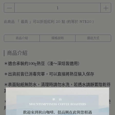
此商品 「 最高 」可以折抵紅利
20
點 (約等於
NT$20
)
商品介紹
規格說明
運送方式
商品介紹
＊適合承裝約100g熟豆（淺～深焙皆適用）
＊出貨前皆已消毒完畢，可以直接將熟豆裝入保存
＊表面貼紙無防水，清理時請勿水洗，若遇水請靜置陰乾待
其乾燥復原
＊清潔方式，以紙巾沾附酒精擦拭清潔，待其乾燥後即可使
用