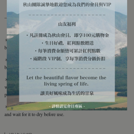
____________________
＊Suitable for holding about 100g of coffee beans. (applicable to
both light and dark roasts)
＊All products have been sterilized before shipment, your coffee
beans can be stored directly in them.
＊The surface sticker is not waterproof. Please do not wash it
with water when cleaning. If it comes into contact with water,
please let it dry in the shade until it dries and recovers.
＊Cleaning method: wipe with a paper towel soaked in alcohol
and wait for it to dry before use.