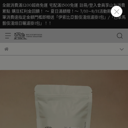
全館消費滿1200超商免運 宅配滿1500免運 註冊/登入會員享山友消費
累點 購豆紅利金回饋！ ～ 夏日滿額贈！～ 7/10~8/31活動期間凡單
筆消費達指定金額門檻即贈送「伊索比亞藝伎淺焙濾掛1包」/「巴拿馬
藝伎淺焙日曬濾掛1包」！！