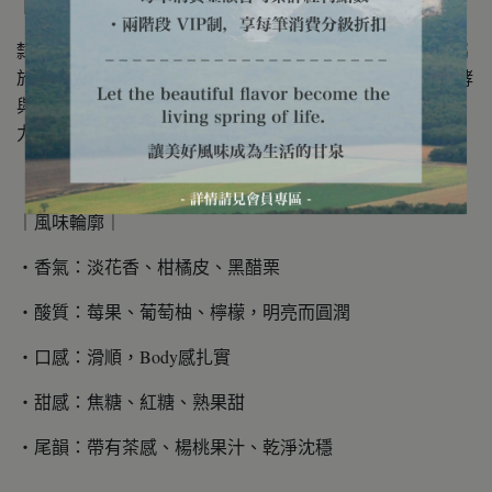
｜關於處理廠｜
隸屬 Mugaga 合作社，由數千位小農共同供應咖啡果實，屬
於經典的傳統肯亞「雙重水洗」工藝，並使用乾淨水源發酵
與清洗，重視品質分級和手選。充分展現出小農合作的潛
力，透過精緻的處理過程，使風味表現更加穩定優異。
｜風味輪廓｜
・香氣：淡花香、柑橘皮、黑醋栗
・酸質：莓果、葡萄柚、檸檬，明亮而圓潤
・口感：滑順，Body感扎實
・甜感：焦糖、紅糖、熟果甜
・尾韻：帶有茶感、楊桃果汁、乾淨沈穩