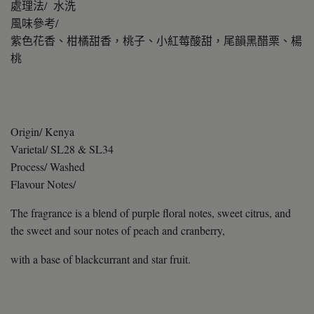
處理法/ 水洗
風味參考/
紫色花香、柑橘甜香，桃子、小紅莓酸甜，尾韻黑醋栗、楊
桃
Origin/ Kenya
Varietal/ SL28 & SL34
Process/ Washed
Flavour Notes/
The fragrance is a blend of purple floral notes, sweet citrus, and
the sweet and sour notes of peach and cranberry,
with a base of blackcurrant and star fruit.