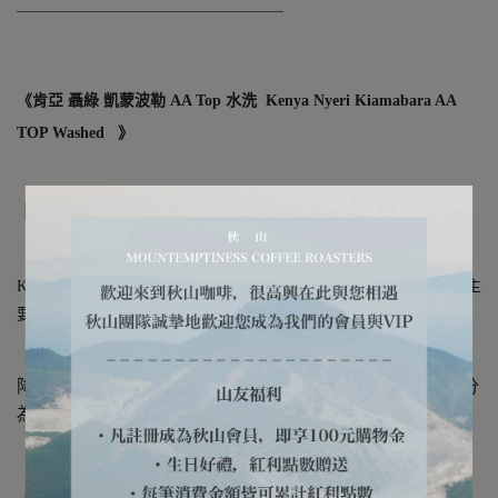
＿＿＿＿＿＿＿＿＿＿＿＿＿＿＿
《肯亞 聶綠 凱蒙波勒 AA Top 水洗 Kenya Nyeri Kiamabara AA
TOP Washed 》
｜關於產區｜
・來自
Nyeri 的咖啡豆生長於肯亞中部高地，靠近肯亞山 (Mt.
Kenya) 山麓，海拔約 1600-2000公尺，長期以小農與合作社制度為主
要來源，屬於全世界最經典且品質穩定的精品咖啡產區之一
・優異的地理環境，呈現出肥沃紅土、日夜溫差大和穩定
降雨氣候所帶來的高品質果實，酸甜飽滿、果香鮮明、可分
為前中後段的過程品飲，風味層次表現相當豐富