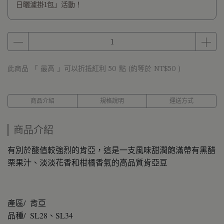
日曬濾掛1包」活動！
此商品 「 最高 」可以折抵紅利
50
點 (約等於
NT$50
)
商品介紹
規格說明
運送方式
商品介紹
有別於酸值較強烈的肯亞，這是一支風味甜潤飽滿帶有黑醋
栗果汁、淡淡花香和柑橘香氣的高品質肯亞豆
產區/ 肯亞
品種/ SL28、SL34