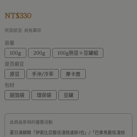
NT$330
供貨狀況:
尚有庫存
容量
100g
200g
100g熟豆＋豆罐組
是否磨豆
原豆
手沖/冷萃
摩卡壺
包材
鋁箔袋
環保袋
豆罐
此商品參與的優惠活動
夏日滿額贈「伊索比亞藝伎淺焙濾掛1包」/「巴拿馬藝伎淺焙